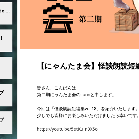
【にゃんたま会】「もどき vigilante Gate of Hell 第2話 混沌の迷宮」
！
【にゃんたま会】怪談朗読短編集
皆さん、こんばんは、
プ
第二期にゃんたま会のcorinと申します。
今回は「怪談朗読短編集vol.18」を紹介いたします
少しでも皆様にお楽しみいただけましたら幸いです
プ
https://youtu.be/5etKu_n3X5o