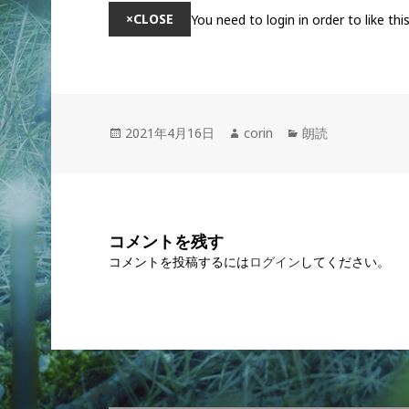
×
CLOSE
You need to login in order to like thi
投
2021年4月16日
作
corin
カ
朗読
稿
成
テ
日:
者
ゴ
リ
ー
コメントを残す
コメントを投稿するには
ログイン
してください。