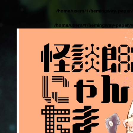
a reference, value given in
/home/users/1/hemingway-paper/
 reference, value given in
/home/users/1/hemingway-paper/w