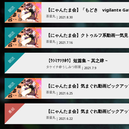
朗読
茶釜丸
｜2021.8.30
朗読
【にゃんたま会】クトゥルフ系動画一気見
茶釜丸
｜2021.7.16
朗読
【ｳｼﾐﾂｿｸﾎｳ】短篇集 ~ 其之肆 ~
タケイチ@うしみつ部屋
｜2021.7.9
朗読
【にゃんたま会】気まぐれ動画ピックアッ
茶釜丸
｜2021.6.25
番組
【にゃんたま会】気まぐれ動画ピックアッ
茶釜丸
｜2021.6.22