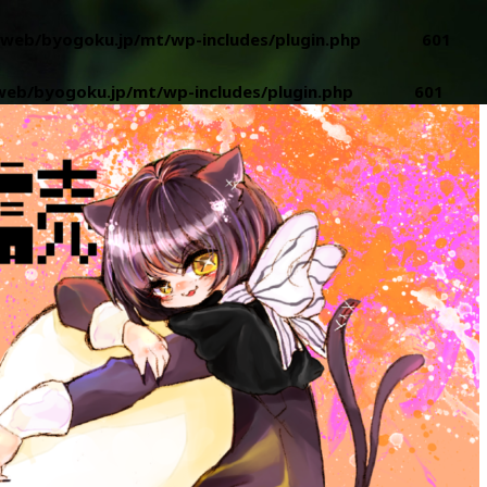
web/byogoku.jp/mt/wp-includes/plugin.php
on line
601
eb/byogoku.jp/mt/wp-includes/plugin.php
on line
601