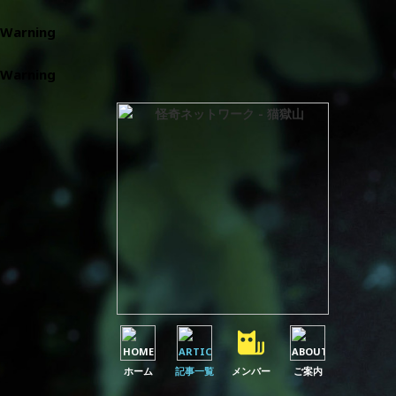
Warning
: Parameter 1 to wp_default_scripts() expected to be 
Warning
: Parameter 1 to wp_default_styles() expected to be a
ホーム
記事一覧
メンバー
ご案内