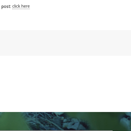
s post:
click here