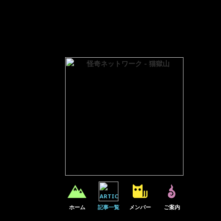
Warning
: Parameter 1 to wp_default_scripts() expected to be 
Warning
: Parameter 1 to wp_default_styles() expected to be a
ホーム
記事一覧
メンバー
ご案内