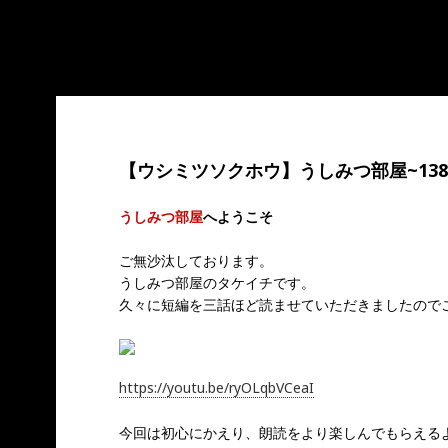
a reference, value given in
/home/users/1/hemingway-paper/
 reference, value given in
/home/users/1/hemingway-paper/w
【ウシミツソクホウ】うしみつ部屋~138
うしみつ部屋
へようこそ
ご無沙汰しております。
うしみつ部屋のタケイチです。
久々に短編を三話ほど読ませていただきましたので
https://youtu.be/ryOLqbVCeaI
今回は初心にかえり、朗読をより楽しんでもらえるよ