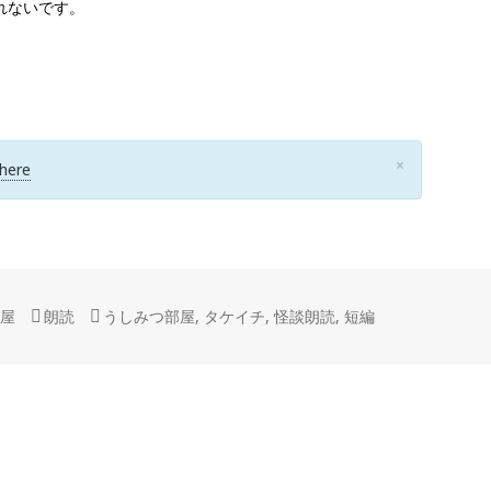
れないです。
C
×
 here
L
O
S
E
部屋
カ
朗読
タ
うしみつ部屋
,
タケイチ
,
怪談朗読
,
短編
テ
グ
ゴ
リ
ー