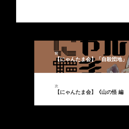
投
稿
前
ナ
【にゃんたま会】「自殺団地」
前
ビ
の
ゲ
投
ー
稿:
シ
次
ョ
【にゃんたま会】《山の怪 編
次
ン
の
投
稿: