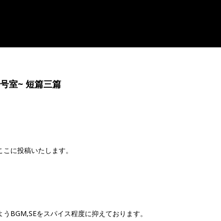
web/byogoku.jp/mt/wp-includes/plugin.php
on line
601
eb/byogoku.jp/mt/wp-includes/plugin.php
on line
601
号室~ 短篇三篇
ここに投稿いたします。
うBGM,SEをスパイス程度に抑えております。