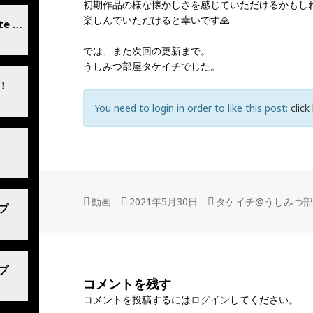
初期作品の様な懐かしさを感じていただけるかもし
楽しんでいただけると幸いです🙏
【にゃんたま会】「もどき vigilante Gate of Hell 第2話 混沌の迷宮」
では、また次回の更新まで。
うしみつ部屋タケイチでした。
！
You need to login in order to like this post:
click
フ
動画
投
2021年5月30日
作
タケイチ@うしみつ
プ
ォ
稿
成
ー
日:
者
マ
ッ
プ
コメントを残す
ト
コメントを投稿するには
ログイン
してください。