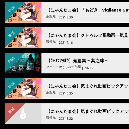
朗読
茶釜丸
｜2021.8.30
朗読
【にゃんたま会】クトゥルフ系動画一気見
茶釜丸
｜2021.7.16
朗読
【ｳｼﾐﾂｿｸﾎｳ】短篇集 ~ 其之肆 ~
タケイチ@うしみつ部屋
｜2021.7.9
朗読
【にゃんたま会】気まぐれ動画ピックアッ
茶釜丸
｜2021.6.25
番組
【にゃんたま会】気まぐれ動画ピックアッ
茶釜丸
｜2021.6.22