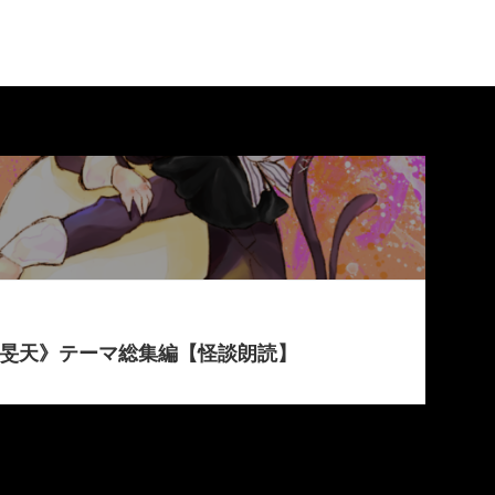
 旻天》テーマ総集編【怪談朗読】