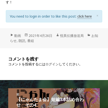
す！
C
×
You need to login in order to like this post:
click here
L
O
S
E
フ
動画
投
2021年4月26日
作
怪異伝播放送局
カ
お知
らせ
ォ
,
朗読
,
番組
稿
成
テ
ー
日:
者
ゴ
マ
リ
ッ
ー
コメントを残す
ト
コメントを投稿するには
ログイン
してください。
投
前
稿
【にゃんたま会】短編3本詰め合わ
前
ナ
の
せ その4
ビ