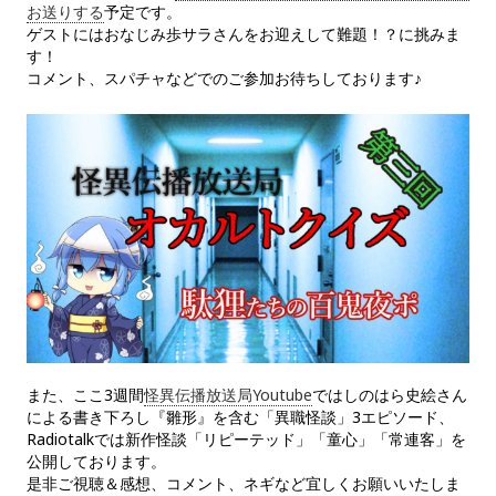
お送りする
予定です。
ゲストにはおなじみ歩サラさんをお迎えして難題！？に挑みま
す！
コメント、スパチャなどでのご参加お待ちしております♪
また、ここ3週間
怪異伝播放送局Youtube
ではしのはら史絵さん
による書き下ろし『雛形』を含む「異職怪談」3エピソード、
Radiotalkでは新作怪談「リピーテッド」「童心」「常連客」を
公開しております。
是非ご視聴＆感想、コメント、ネギなど宜しくお願いいたしま