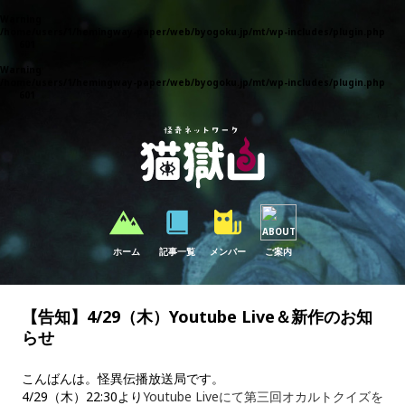
Warning
: Parameter 1 to wp_default_scripts() expected to be a reference, value given in
/home/users/1/hemingway-paper/web/byogoku.jp/mt/wp-includes/plugin.php
on
line
601
Warning
: Parameter 1 to wp_default_styles() expected to be a reference, value given in
/home/users/1/hemingway-paper/web/byogoku.jp/mt/wp-includes/plugin.php
on
line
601
ホーム
記事一覧
メンバー
ご案内
【告知】4/29（木）Youtube Live＆新作のお知
らせ
こんばんは。怪異伝播放送局です。
4/29（木）22:30より
Youtube Liveにて第三回オカルトクイズを