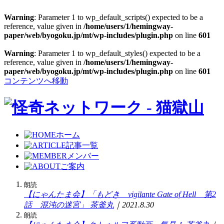
Warning
: Parameter 1 to wp_default_scripts() expected to be a
reference, value given in
/home/users/1/hemingway-
paper/web/byogoku.jp/mt/wp-includes/plugin.php
on line
601
Warning
: Parameter 1 to wp_default_styles() expected to be a
reference, value given in
/home/users/1/hemingway-
paper/web/byogoku.jp/mt/wp-includes/plugin.php
on line
601
コンテンツへ移動
ホーム
記事一覧
メンバー
ご案内
朗読
【にゃんたま会】「もどき vigilante Gate of Hell 第2
話 混沌の迷宮」
茶釜丸
｜2021.8.30
朗読