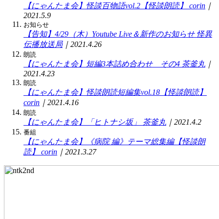
【にゃんたま会】怪談百物語vol.2【怪談朗読】
corin
｜
2021.5.9
お知らせ
【告知】4/29（木）Youtube Live＆新作のお知らせ
怪異
伝播放送局
｜2021.4.26
朗読
【にゃんたま会】短編3本詰め合わせ その4
茶釜丸
｜
2021.4.23
朗読
【にゃんたま会】怪談朗読短編集vol.18【怪談朗読】
corin
｜2021.4.16
朗読
【にゃんたま会】「ヒトナシ坂」
茶釜丸
｜2021.4.2
番組
【にゃんたま会】《病院 編》テーマ総集編【怪談朗
読】
corin
｜2021.3.27