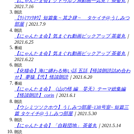
【にゃんたま会】クトゥルフ系動画一気見！
茶釜丸
｜
2021.7.16
朗読
【ｳｼﾐﾂｿｸﾎｳ】短篇集 ~ 其之肆 ~
タケイチ@うしみつ
部屋
｜2021.7.9
朗読
【にゃんたま会】気まぐれ動画ピックアップ
茶釜丸
｜
2021.6.25
番組
【にゃんたま会】気まぐれ動画ピックアップ
茶釜丸
｜
2021.6.22
朗読
【化猫会】海に纏わる怖い話 五話【怪談朗読詰め合わ
せ】
夢猿【弐】怪談朗読
｜2021.6.20
番組
【にゃんたま会】《山の怪 編 旻天》テーマ総集編
【怪談朗読】
corin
｜2021.6.1
朗読
【ウシミツソクホウ】うしみつ部屋~138号室~ 短篇三
篇
タケイチ@うしみつ部屋
｜2021.5.30
朗読
【にゃんたま会】「自殺団地」
茶釜丸
｜2021.5.14
朗読