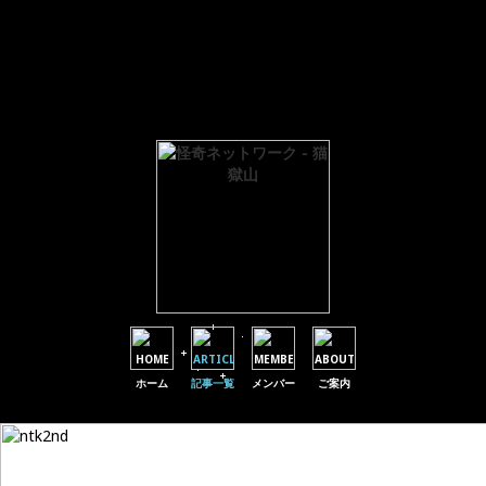
Warning
: Parameter 1 to wp_default_scripts() expected to be a reference, value given in
/home/users/1/hemingway-paper/web/byogoku.jp/mt/wp-includes/plugin.php
on
line
601
Warning
: Parameter 1 to wp_default_styles() expected to be a reference, value given in
/home/users/1/hemingway-paper/web/byogoku.jp/mt/wp-includes/plugin.php
on
line
601
ホーム
記事一覧
メンバー
ご案内