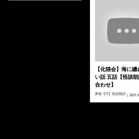
【化猫会】海に纏
い話 五話【怪談
合わせ】
夢猿【弐】怪談朗読
｜2021.6