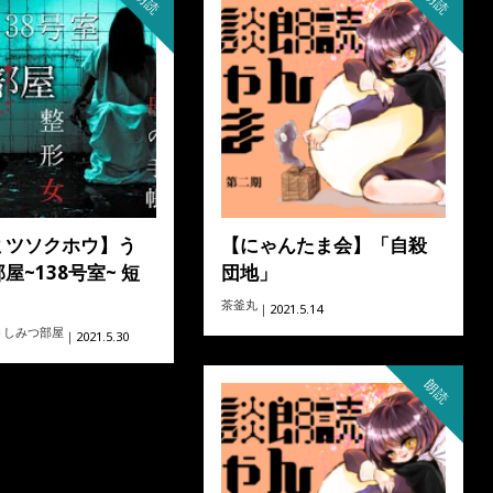
朗読
朗読
ミツソクホウ】う
【にゃんたま会】「自殺
屋~138号室~ 短
団地」
茶釜丸
｜2021.5.14
うしみつ部屋
｜2021.5.30
朗読