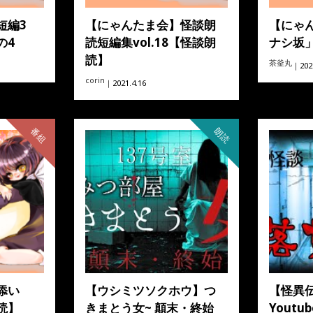
短編3
【にゃんたま会】怪談朗
【にゃ
の4
読短編集vol.18【怪談朗
ナシ坂
読】
茶釜丸
｜2021
corin
｜2021.4.16
番組
朗読
添い
【ウシミツソクホウ】つ
【怪異
読】
きまとう女~ 顛末・終始
Yout