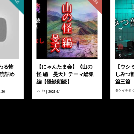
朗読
番組
わる怖
【にゃんたま会】《山の
【ウシ
朗読詰め
怪 編 旻天》テーマ総集
しみつ部
編【怪談朗読】
篇三篇
corin
タケイチ@
.20
｜2021.6.1