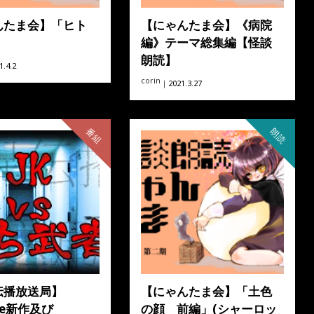
んたま会】「ヒト
【にゃんたま会】《病院
」
編》テーマ総集編【怪談
朗読】
.4.2
corin
｜2021.3.27
番組
朗読
伝播放送局】
【にゃんたま会】「土色
ube新作及び
の顔 前編」(シャーロッ