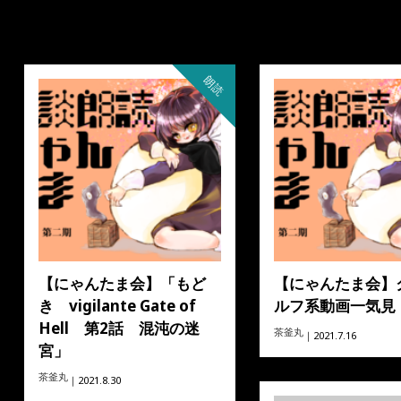
朗読
【にゃんたま会】「もど
【にゃんたま会】
き vigilante Gate of
ルフ系動画一気見
Hell 第2話 混沌の迷
茶釜丸
｜2021.7.16
宮」
茶釜丸
｜2021.8.30