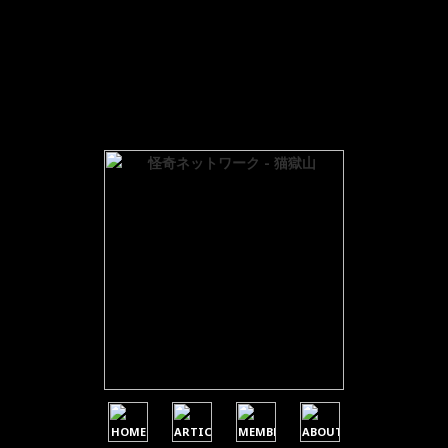
a reference, value given in
/home/users/1/hemingway-paper/
 reference, value given in
/home/users/1/hemingway-paper/w