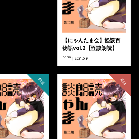
【にゃんたま会】怪談百
物語vol.2【怪談朗読】
corin
｜2021.5.9
朗読
番組