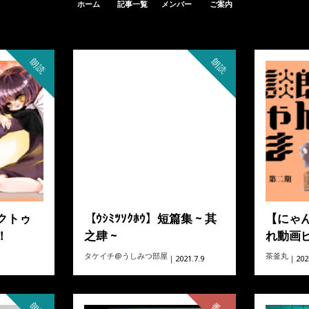
ホーム
記事一覧
メンバー
ご案内
朗読
朗読
クトゥ
【ｳｼﾐﾂｿｸﾎｳ】短篇集 ~ 其
【にゃ
！
之肆 ~
れ動画
タケイチ@うしみつ部屋
茶釜丸
｜2021.7.9
｜2021