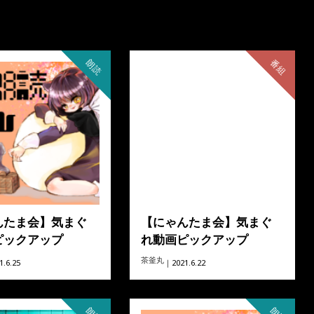
朗読
番組
んたま会】気まぐ
【にゃんたま会】気まぐ
ピックアップ
れ動画ピックアップ
茶釜丸
.6.25
｜2021.6.22