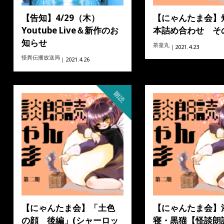
【告知】4/29（木）
【にゃんたま会】
Youtube Live＆新作のお
本詰め合わせ そ
知らせ
茶釜丸
｜2021.4.23
怪異伝播放送局
｜2021.4.26
朗読
【にゃんたま会】「土色
【にゃんたま会】
の顔 後編」(シャーロッ
寝・黒猫【怪談朗