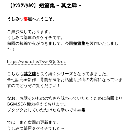
【ｳｼﾐﾂｿｸﾎｳ】短篇集 ~ 其之肆 ~
うしみつ
部
屋へようこそ。
ご無沙汰しております。
うしみつ部屋のタケイチです。
前回の短編で火がつきまして、今回
短篇集
を製作いたしまし
た！
https://youtu.be/Tyve3Qu0zoc
こちらも
其之肆
と長く続くシリーズとなってきました。
全七話完全新作、背筋が凍るお話盛り沢山の内容になっていま
すのでどうぞご覧ください！
なお、お話そのものの怖さを味わっていただくために前回より
BGM,SEを極力抑えております。
ゾクゾクとしていただけたら幸いです🙏👻
では、また次回の更新まで。
うしみつ部屋タケイチでした～