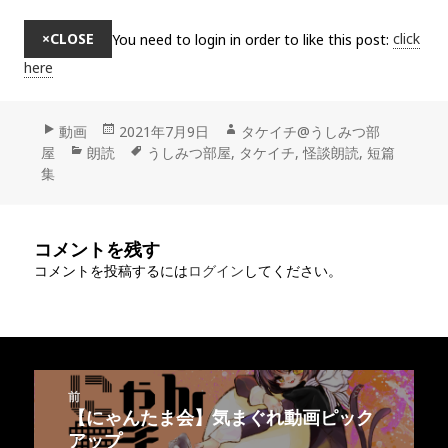
×
CLOSE
You need to login in order to like this post:
click
here
フ
動画
投
2021年7月9日
作
タケイチ@うしみつ部
屋
ォ
カ
朗読
稿
タ
うしみつ部屋
,
タケイチ
成
,
怪談朗読
,
短篇
集
ー
テ
日:
グ
者
マ
ゴ
ッ
リ
ト
ー
コメントを残す
コメントを投稿するには
ログイン
してください。
投
前
稿
【にゃんたま会】気まぐれ動画ピック
前
ナ
の
アップ
ビ