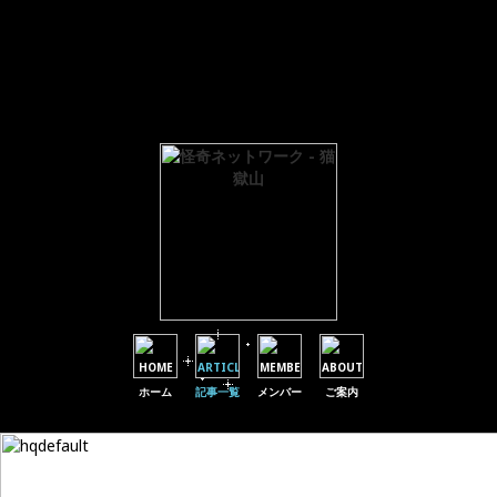
Warning
: Parameter 1 to wp_default_scripts() expected to be a reference, value given in
/home/users/1/hemingway-paper/web/byogoku.jp/mt/wp-includes/plugin.php
on
line
601
Warning
: Parameter 1 to wp_default_styles() expected to be a reference, value given in
/home/users/1/hemingway-paper/web/byogoku.jp/mt/wp-includes/plugin.php
on
line
601
ホーム
記事一覧
メンバー
ご案内