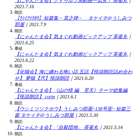
【にゃんたま会】クトゥルフ系動画一気見！
茶釜丸
｜
2021.7.16
朗読
【ｳｼﾐﾂｿｸﾎｳ】短篇集 ~ 其之肆 ~
タケイチ@うしみつ
部屋
｜2021.7.9
朗読
【にゃんたま会】気まぐれ動画ピックアップ
茶釜丸
｜
2021.6.25
番組
【にゃんたま会】気まぐれ動画ピックアップ
茶釜丸
｜
2021.6.22
朗読
【化猫会】海に纏わる怖い話 五話【怪談朗読詰め合わ
せ】
夢猿【弐】怪談朗読
｜2021.6.20
番組
【にゃんたま会】《山の怪 編 旻天》テーマ総集編
【怪談朗読】
corin
｜2021.6.1
朗読
【ウシミツソクホウ】うしみつ部屋~138号室~ 短篇三
篇
タケイチ@うしみつ部屋
｜2021.5.30
朗読
【にゃんたま会】「自殺団地」
茶釜丸
｜2021.5.14
朗読