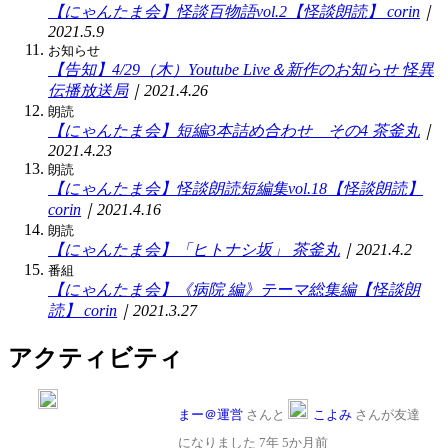
【にゃんたま会】怪談百物語vol.2【怪談朗読】
corin
｜
2021.5.9
お知らせ
【告知】4/29（木）Youtube Live＆新作のお知らせ
怪異
伝播放送局
｜2021.4.26
朗読
【にゃんたま会】短編3本詰め合わせ その4
茶釜丸
｜
2021.4.23
朗読
【にゃんたま会】怪談朗読短編集vol.18【怪談朗読】
corin
｜2021.4.16
朗読
【にゃんたま会】「ヒトナシ坂」
茶釜丸
｜2021.4.2
番組
【にゃんたま会】《病院 編》テーマ総集編【怪談朗
読】
corin
｜2021.3.27
アクティビティ
まー＠運営
さんと
こよみ
さんが友達
になりました
7年 5か月前