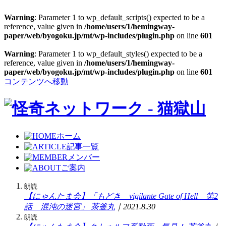
Warning
: Parameter 1 to wp_default_scripts() expected to be a
reference, value given in
/home/users/1/hemingway-
paper/web/byogoku.jp/mt/wp-includes/plugin.php
on line
601
Warning
: Parameter 1 to wp_default_styles() expected to be a
reference, value given in
/home/users/1/hemingway-
paper/web/byogoku.jp/mt/wp-includes/plugin.php
on line
601
コンテンツへ移動
ホーム
記事一覧
メンバー
ご案内
朗読
【にゃんたま会】「もどき vigilante Gate of Hell 第2
話 混沌の迷宮」
茶釜丸
｜2021.8.30
朗読