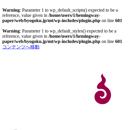
Warning
: Parameter 1 to wp_default_scripts() expected to be a
reference, value given in
/home/users/1/hemingway-
paper/web/byogoku.jp/mt/wp-includes/plugin.php
on line
601
Warning
: Parameter 1 to wp_default_styles() expected to be a
reference, value given in
/home/users/1/hemingway-
paper/web/byogoku.jp/mt/wp-includes/plugin.php
on line
601
コンテンツへ移動