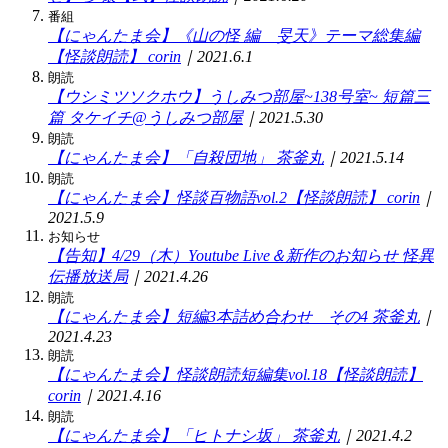
番組
【にゃんたま会】《山の怪 編 旻天》テーマ総集編
【怪談朗読】
corin
｜2021.6.1
朗読
【ウシミツソクホウ】うしみつ部屋~138号室~ 短篇三
篇
タケイチ@うしみつ部屋
｜2021.5.30
朗読
【にゃんたま会】「自殺団地」
茶釜丸
｜2021.5.14
朗読
【にゃんたま会】怪談百物語vol.2【怪談朗読】
corin
｜
2021.5.9
お知らせ
【告知】4/29（木）Youtube Live＆新作のお知らせ
怪異
伝播放送局
｜2021.4.26
朗読
【にゃんたま会】短編3本詰め合わせ その4
茶釜丸
｜
2021.4.23
朗読
【にゃんたま会】怪談朗読短編集vol.18【怪談朗読】
corin
｜2021.4.16
朗読
【にゃんたま会】「ヒトナシ坂」
茶釜丸
｜2021.4.2