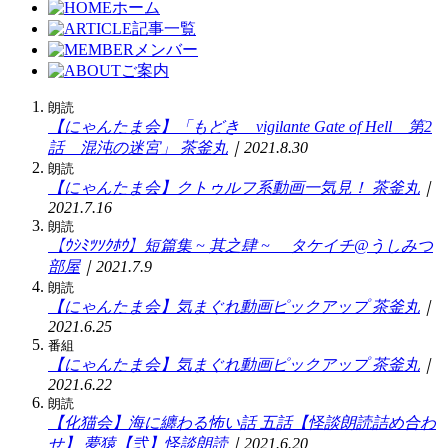
ホーム
記事一覧
メンバー
ご案内
朗読
【にゃんたま会】「もどき vigilante Gate of Hell 第2
話 混沌の迷宮」
茶釜丸
｜2021.8.30
朗読
【にゃんたま会】クトゥルフ系動画一気見！
茶釜丸
｜
2021.7.16
朗読
【ｳｼﾐﾂｿｸﾎｳ】短篇集 ~ 其之肆 ~
タケイチ@うしみつ
部屋
｜2021.7.9
朗読
【にゃんたま会】気まぐれ動画ピックアップ
茶釜丸
｜
2021.6.25
番組
【にゃんたま会】気まぐれ動画ピックアップ
茶釜丸
｜
2021.6.22
朗読
【化猫会】海に纏わる怖い話 五話【怪談朗読詰め合わ
せ】
夢猿【弐】怪談朗読
｜2021.6.20