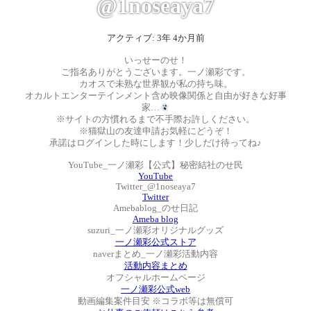
@1noseaya7
アクティブ: 3年 4か月前
いっせーのせ！
ご指名ありがとうございます。一ノ瀬彩です。
カオスで未熟な世界観が私の持ち味。
オカルトエンターテインメント含め映像関係と自由が好きな好事
家…
※サイトの方慣れるまで不手際お許しください。
※猫獄山の友達申請お気軽にどうぞ！
承諾はログインした時にします！少しだけ待ってね♪
YouTube_一ノ瀬彩【公式】秘密結社のせ民
YouTube
Twitter_@1noseaya7
Twitter
Amebablog_のせ日記
Ameba blog
suzuri_一ノ瀬彩オリジナルグッズ
一ノ瀬彩公式ストア
naverまとめ_一ノ瀬彩活動内容
活動内容まとめ
オフシャルホームページ
一ノ瀬彩公式web
動画編集案件目安 ※コラボ等は無償可