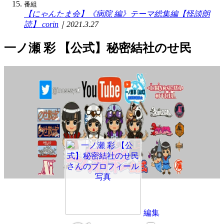
番組
【にゃんたま会】《病院 編》テーマ総集編【怪談朗
読】
corin
｜2021.3.27
一ノ瀬 彩 【公式】秘密結社のせ民
編
集
編集