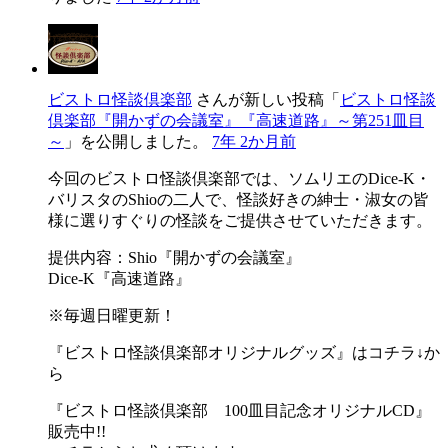
ビストロ怪談倶楽部
さんが新しい投稿「
ビストロ怪談
倶楽部『開かずの会議室』『高速道路』～第251皿目
～
」を公開しました。
7年 2か月前
今回のビストロ怪談倶楽部では、ソムリエのDice-K・
バリスタのShioの二人で、怪談好きの紳士・淑女の皆
様に選りすぐりの怪談をご提供させていただきます。
提供内容：Shio『開かずの会議室』
Dice-K『高速道路』
※毎週日曜更新！
『ビストロ怪談倶楽部オリジナルグッズ』はコチラ↓か
ら
『ビストロ怪談倶楽部 100皿目記念オリジナルCD』
販売中!!