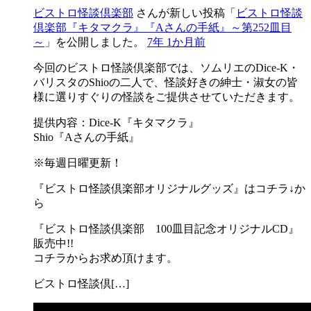
ビストロ怪談倶楽部
さんが新しい投稿「
ビストロ怪談
倶楽部『キタマクラ』『Aさんの手紙』～第252皿目
～
」を公開しました。
7年 1か月前
今回のビストロ怪談倶楽部では、ソムリエのDice-K・
バリスタのShioの二人で、怪談好きの紳士・淑女の皆
様に選りすぐりの怪談をご提供させていただきます。
提供内容：Dice-K『キタマクラ』
Shio『Aさんの手紙』
※毎週日曜更新！
『ビストロ怪談倶楽部オリジナルグッズ』はコチラ↓か
ら
『ビストロ怪談倶楽部 100皿目記念オリジナルCD』
販売中!!
コチラからお求め頂けます。
ビストロ怪談倶[…]