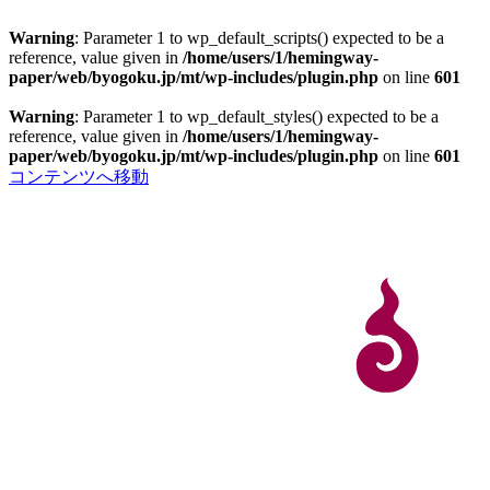
Warning
: Parameter 1 to wp_default_scripts() expected to be a
reference, value given in
/home/users/1/hemingway-
paper/web/byogoku.jp/mt/wp-includes/plugin.php
on line
601
Warning
: Parameter 1 to wp_default_styles() expected to be a
reference, value given in
/home/users/1/hemingway-
paper/web/byogoku.jp/mt/wp-includes/plugin.php
on line
601
コンテンツへ移動