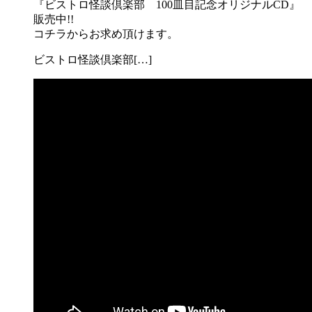
『ビストロ怪談倶楽部 100皿目記念オリジナルCD』
販売中!!
コチラからお求め頂けます。
ビストロ怪談倶楽部[…]