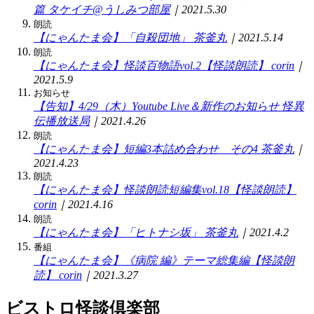
篇
タケイチ@うしみつ部屋
｜2021.5.30
朗読
【にゃんたま会】「自殺団地」
茶釜丸
｜2021.5.14
朗読
【にゃんたま会】怪談百物語vol.2【怪談朗読】
corin
｜
2021.5.9
お知らせ
【告知】4/29（木）Youtube Live＆新作のお知らせ
怪異
伝播放送局
｜2021.4.26
朗読
【にゃんたま会】短編3本詰め合わせ その4
茶釜丸
｜
2021.4.23
朗読
【にゃんたま会】怪談朗読短編集vol.18【怪談朗読】
corin
｜2021.4.16
朗読
【にゃんたま会】「ヒトナシ坂」
茶釜丸
｜2021.4.2
番組
【にゃんたま会】《病院 編》テーマ総集編【怪談朗
読】
corin
｜2021.3.27
ビストロ怪談倶楽部