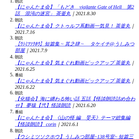
朗読
【にゃんたま会】「もどき vigilante Gate of Hell 第2
話 混沌の迷宮」
茶釜丸
｜2021.8.30
朗読
【にゃんたま会】クトゥルフ系動画一気見！
茶釜丸
｜
2021.7.16
朗読
【ｳｼﾐﾂｿｸﾎｳ】短篇集 ~ 其之肆 ~
タケイチ@うしみつ
部屋
｜2021.7.9
朗読
【にゃんたま会】気まぐれ動画ピックアップ
茶釜丸
｜
2021.6.25
番組
【にゃんたま会】気まぐれ動画ピックアップ
茶釜丸
｜
2021.6.22
朗読
【化猫会】海に纏わる怖い話 五話【怪談朗読詰め合わ
せ】
夢猿【弐】怪談朗読
｜2021.6.20
番組
【にゃんたま会】《山の怪 編 旻天》テーマ総集編
【怪談朗読】
corin
｜2021.6.1
朗読
【ウシミツソクホウ】うしみつ部屋~138号室~ 短篇三