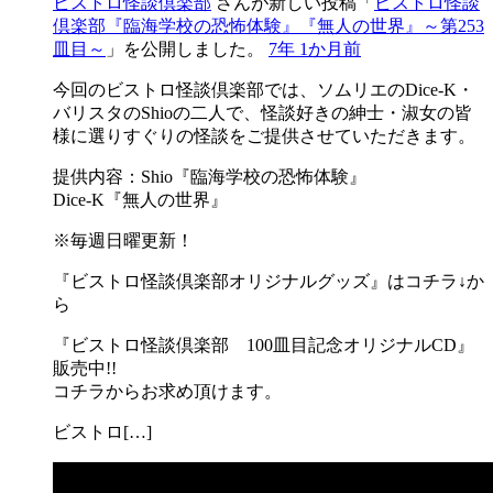
ビストロ怪談倶楽部
さんが新しい投稿「
ビストロ怪談
倶楽部『臨海学校の恐怖体験』『無人の世界』～第253
皿目～
」を公開しました。
7年 1か月前
今回のビストロ怪談倶楽部では、ソムリエのDice-K・
バリスタのShioの二人で、怪談好きの紳士・淑女の皆
様に選りすぐりの怪談をご提供させていただきます。
提供内容：Shio『臨海学校の恐怖体験』
Dice-K『無人の世界』
※毎週日曜更新！
『ビストロ怪談倶楽部オリジナルグッズ』はコチラ↓か
ら
『ビストロ怪談倶楽部 100皿目記念オリジナルCD』
販売中!!
コチラからお求め頂けます。
ビストロ[…]