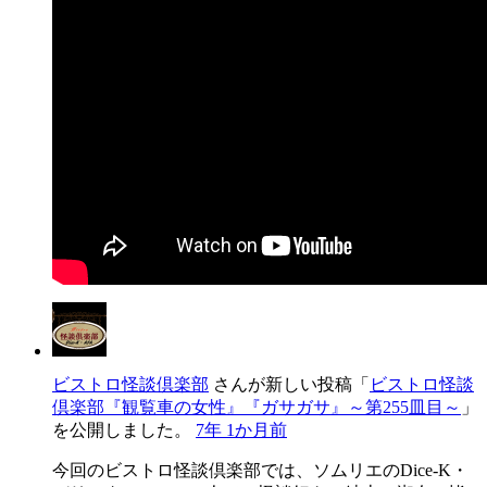
ビストロ怪談倶楽部
さんが新しい投稿「
ビストロ怪談
倶楽部『観覧車の女性』『ガサガサ』～第255皿目～
」
を公開しました。
7年 1か月前
今回のビストロ怪談倶楽部では、ソムリエのDice-K・