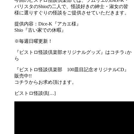
今回のビストロ怪談倶楽部では、ソムリエのDice-K・
バリスタのShioの二人で、怪談好きの紳士・淑女の皆
様に選りすぐりの怪談をご提供させていただきます。
提供内容：Dice-K『アカエ様』
Shio『古い家での休暇』
※毎週日曜更新！
『ビストロ怪談倶楽部オリジナルグッズ』はコチラ↓か
ら
『ビストロ怪談倶楽部 100皿目記念オリジナルCD』
販売中!!
コチラからお求め頂けます。
ビストロ怪談倶[…]