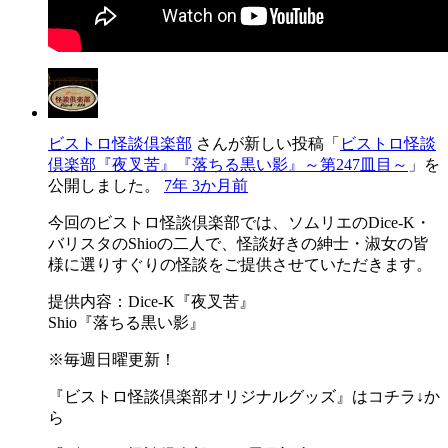
ビストロ怪談倶楽部
さんが新しい投稿「
ビストロ怪談
倶楽部『夜叉苦』『落ちる黒い影』～第247皿目～
」を
公開しました。
7年 3か月前
今回のビストロ怪談倶楽部では、ソムリエのDice-K・
バリスタのShioの二人で、怪談好きの紳士・淑女の皆
様に選りすぐりの怪談をご提供させていただきます。
提供内容：Dice-K『夜叉苦』
Shio『落ちる黒い影』
※毎週日曜更新！
『ビストロ怪談倶楽部オリジナルグッズ』はコチラ↓か
ら