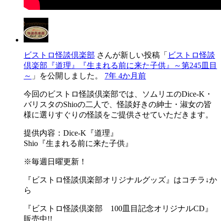
ビストロ怪談倶楽部
さんが新しい投稿「
ビストロ怪談
倶楽部『道理』『生まれる前に来た子供』～第245皿目
～
」を公開しました。
7年 4か月前
今回のビストロ怪談倶楽部では、ソムリエのDice-K・
バリスタのShioの二人で、怪談好きの紳士・淑女の皆
様に選りすぐりの怪談をご提供させていただきます。
提供内容：Dice-K『道理』
Shio『生まれる前に来た子供』
※毎週日曜更新！
『ビストロ怪談倶楽部オリジナルグッズ』はコチラ↓か
ら
『ビストロ怪談倶楽部 100皿目記念オリジナルCD』
販売中!!