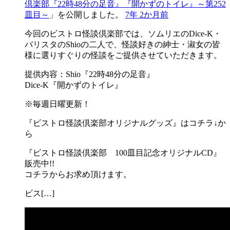
倶楽部『22時48分の足音』『開かずのトイレ』～第252
皿目～
」を公開しました。
7年 2か月前
今回のビストロ怪談倶楽部では、ソムリエのDice-K・
バリスタのShioの二人で、怪談好きの紳士・淑女の皆
様に選りすぐりの怪談をご提供させていただきます。
提供内容：Shio『22時48分の足音』
Dice-K『開かずのトイレ』
※毎週日曜更新！
『ビストロ怪談倶楽部オリジナルグッズ』はコチラ↓か
ら
『ビストロ怪談倶楽部 100皿目記念オリジナルCD』
販売中!!
コチラからお求め頂けます。
ビス[…]