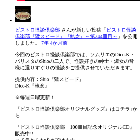
ビストロ怪談倶楽部
さんが新しい投稿「
ビストロ怪談
倶楽部『猛スピード』『執念』～第244皿目～
」を公開
しました。
7年 4か月前
今回のビストロ怪談倶楽部では、ソムリエのDice-K・
バリスタのShioの二人で、怪談好きの紳士・淑女の皆
様に選りすぐりの怪談をご提供させていただきます。
提供内容：Shio『猛スピード』
Dice-K『執念』
※毎週日曜更新！
『ビストロ怪談倶楽部オリジナルグッズ』はコチラ↓か
ら
『ビストロ怪談倶楽部 100皿目記念オリジナルCD』
販売中!!