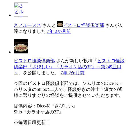
さとルーヌス
さんと
ビストロ怪談倶楽部
さんが友
達になりました
7年 2か月前
ビストロ怪談倶楽部
さんが新しい投稿「
ビストロ怪談
倶楽部『さびしい』『カラオケ店の3F』～第249皿目
～
」を公開しました。
7年 2か月前
今回のビストロ怪談倶楽部では、ソムリエのDice-K・
バリスタのShioの二人で、怪談好きの紳士・淑女の皆
様に選りすぐりの怪談をご提供させていただきます。
提供内容：Dice-K『さびしい』
Shio『カラオケ店の3F』
※毎週日曜更新！