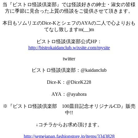
当『ビストロ怪談倶楽部』では怪談好きの紳士・淑女の皆様
方に季節に見合った上質の怪談をご提供させて頂きます。
本日もソムリエのDice-KとシェフのAYAの二人で心よりおも
てなし致しますm(__)m
ビストロ怪談倶楽部公式HP：
http://bistrokaidanclub.wixsite.com/mysite
twitter
ビストロ怪談倶楽部：@kaidanclub
Dice-K：@DiceK228
AYA：@ayahora
※『ビストロ怪談倶楽部 100皿目記念オリジナルCD』販売
中!!
↓コチラからお求め頂けます。
http://semejapan.fashionstore.jp/items/3343828