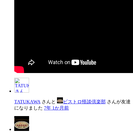
TATUKAWA
さんと
ビストロ怪談倶楽部
さんが友達
になりました
7年 1か月前