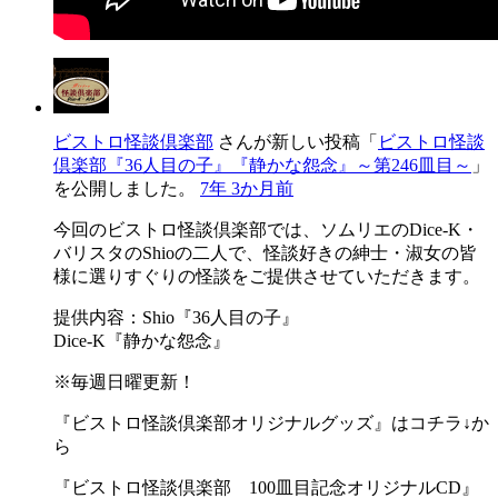
ビストロ怪談倶楽部
さんが新しい投稿「
ビストロ怪談
倶楽部『36人目の子』『静かな怨念』～第246皿目～
」
を公開しました。
7年 3か月前
今回のビストロ怪談倶楽部では、ソムリエのDice-K・
バリスタのShioの二人で、怪談好きの紳士・淑女の皆
様に選りすぐりの怪談をご提供させていただきます。
提供内容：Shio『36人目の子』
Dice-K『静かな怨念』
※毎週日曜更新！
『ビストロ怪談倶楽部オリジナルグッズ』はコチラ↓か
ら
『ビストロ怪談倶楽部 100皿目記念オリジナルCD』