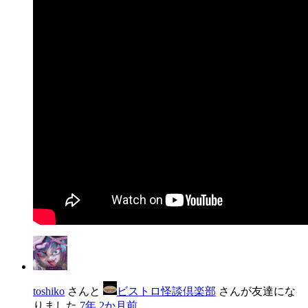
toshiko
さんと
ビストロ怪談倶楽部
さんが友達にな
りました
7年 2か月前