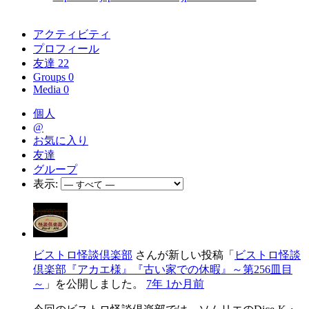
アクティビティ
プロフィール
友達
22
Groups
0
Media
0
個人
@
お気に入り
友達
グループ
表示:
ビストロ怪談倶楽部
さんが新しい投稿「
ビストロ怪談
倶楽部『アカエ様』『古い家での休暇』～第256皿目
～
」を公開しました。
7年 1か月前