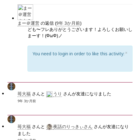
まー＠運営
の返信 (
9年 3か月前
)
ども〜フレありがとうございます！よろしくお願いし
まーす！(ФωФ)ノ
C
×
You need to login in order to like this activity:
L
O
S
E
苺大福
さんと
うり
さんが友達になりました
9年 3か月前
苺大福
さんと
夜話のりっきぃさん
さんが友達になり
ました