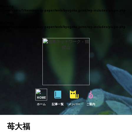
Warning
: Parameter 1 to wp_default_scripts() expected to be a reference, value given in
/home/users/1/hemingway-paper/web/byogoku.jp/mt/wp-includes/plugin.php
on
line
601
Warning
: Parameter 1 to wp_default_styles() expected to be a reference, value given in
/home/users/1/hemingway-paper/web/byogoku.jp/mt/wp-includes/plugin.php
on
line
601
ホーム
記事一覧
メンバー
ご案内
苺大福