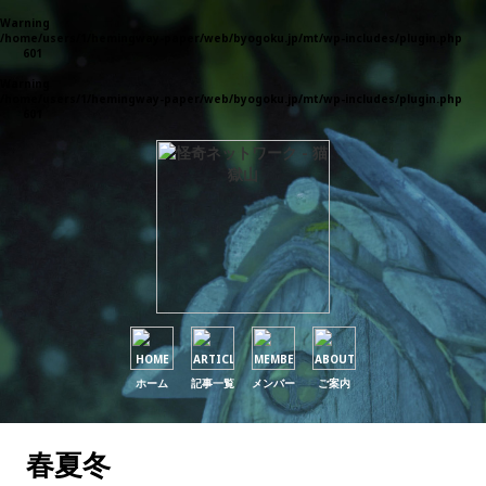
Warning
: Parameter 1 to wp_default_scripts() expected to be a reference, value given in
/home/users/1/hemingway-paper/web/byogoku.jp/mt/wp-includes/plugin.php
on
line
601
Warning
: Parameter 1 to wp_default_styles() expected to be a reference, value given in
/home/users/1/hemingway-paper/web/byogoku.jp/mt/wp-includes/plugin.php
on
line
601
ホーム
記事一覧
メンバー
ご案内
春夏冬