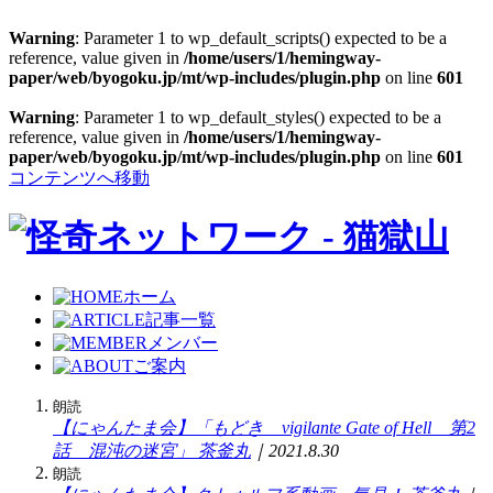
Warning
: Parameter 1 to wp_default_scripts() expected to be a
reference, value given in
/home/users/1/hemingway-
paper/web/byogoku.jp/mt/wp-includes/plugin.php
on line
601
Warning
: Parameter 1 to wp_default_styles() expected to be a
reference, value given in
/home/users/1/hemingway-
paper/web/byogoku.jp/mt/wp-includes/plugin.php
on line
601
コンテンツへ移動
ホーム
記事一覧
メンバー
ご案内
朗読
【にゃんたま会】「もどき vigilante Gate of Hell 第2
話 混沌の迷宮」
茶釜丸
｜2021.8.30
朗読