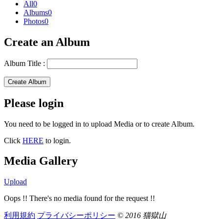
All
0
Albums
0
Photos
0
Create an Album
Album Title :
Create Album
Please login
You need to be logged in to upload Media or to create Album.
Click
HERE
to login.
Media Gallery
Upload
Oops !! There's no media found for the request !!
利用規約
プライバシーポリシー
© 2016 猫獄山