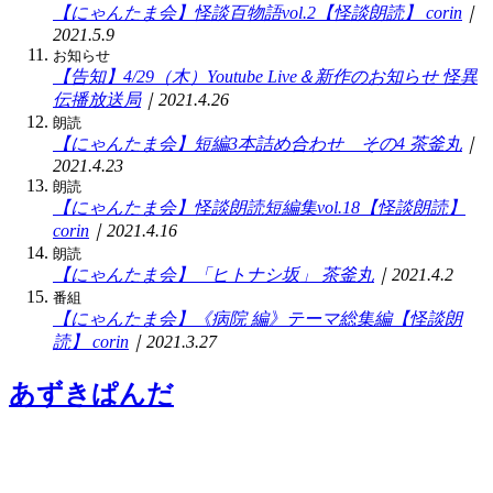
【にゃんたま会】怪談百物語vol.2【怪談朗読】
corin
｜
2021.5.9
お知らせ
【告知】4/29（木）Youtube Live＆新作のお知らせ
怪異
伝播放送局
｜2021.4.26
朗読
【にゃんたま会】短編3本詰め合わせ その4
茶釜丸
｜
2021.4.23
朗読
【にゃんたま会】怪談朗読短編集vol.18【怪談朗読】
corin
｜2021.4.16
朗読
【にゃんたま会】「ヒトナシ坂」
茶釜丸
｜2021.4.2
番組
【にゃんたま会】《病院 編》テーマ総集編【怪談朗
読】
corin
｜2021.3.27
あずきぱんだ