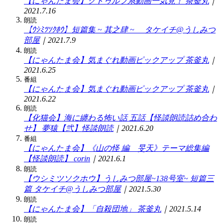
【にゃんたま会】クトゥルフ系動画一気見！
茶釜丸
｜
2021.7.16
朗読
【ｳｼﾐﾂｿｸﾎｳ】短篇集 ~ 其之肆 ~
タケイチ@うしみつ
部屋
｜2021.7.9
朗読
【にゃんたま会】気まぐれ動画ピックアップ
茶釜丸
｜
2021.6.25
番組
【にゃんたま会】気まぐれ動画ピックアップ
茶釜丸
｜
2021.6.22
朗読
【化猫会】海に纏わる怖い話 五話【怪談朗読詰め合わ
せ】
夢猿【弐】怪談朗読
｜2021.6.20
番組
【にゃんたま会】《山の怪 編 旻天》テーマ総集編
【怪談朗読】
corin
｜2021.6.1
朗読
【ウシミツソクホウ】うしみつ部屋~138号室~ 短篇三
篇
タケイチ@うしみつ部屋
｜2021.5.30
朗読
【にゃんたま会】「自殺団地」
茶釜丸
｜2021.5.14
朗読