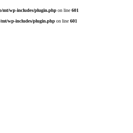
/mt/wp-includes/plugin.php
on line
601
/mt/wp-includes/plugin.php
on line
601