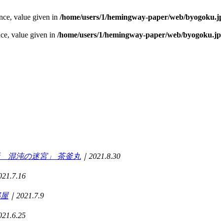
ence, value given in
/home/users/1/hemingway-paper/web/byogoku.jp
nce, value given in
/home/users/1/hemingway-paper/web/byogoku.jp
 第2話 混沌の迷宮」
茶釜丸
｜2021.8.30
21.7.16
部屋
｜2021.7.9
21.6.25