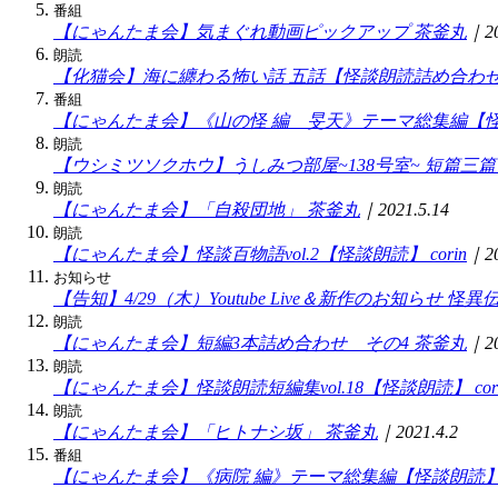
番組
【にゃんたま会】気まぐれ動画ピックアップ
茶釜丸
｜20
朗読
【化猫会】海に纏わる怖い話 五話【怪談朗読詰め合わ
番組
【にゃんたま会】《山の怪 編 旻天》テーマ総集編【
朗読
【ウシミツソクホウ】うしみつ部屋~138号室~ 短篇三篇
朗読
【にゃんたま会】「自殺団地」
茶釜丸
｜2021.5.14
朗読
【にゃんたま会】怪談百物語vol.2【怪談朗読】
corin
｜20
お知らせ
【告知】4/29（木）Youtube Live＆新作のお知らせ
怪異
朗読
【にゃんたま会】短編3本詰め合わせ その4
茶釜丸
｜20
朗読
【にゃんたま会】怪談朗読短編集vol.18【怪談朗読】
cor
朗読
【にゃんたま会】「ヒトナシ坂」
茶釜丸
｜2021.4.2
番組
【にゃんたま会】《病院 編》テーマ総集編【怪談朗読