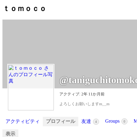
ｔｏｍｏｃｏ
@taniguchitomok
アクティブ: 2年 11か月前
よろしくお願いしますm__m
Groups
M
アクティビティ
プロフィール
友達
0
4
表示