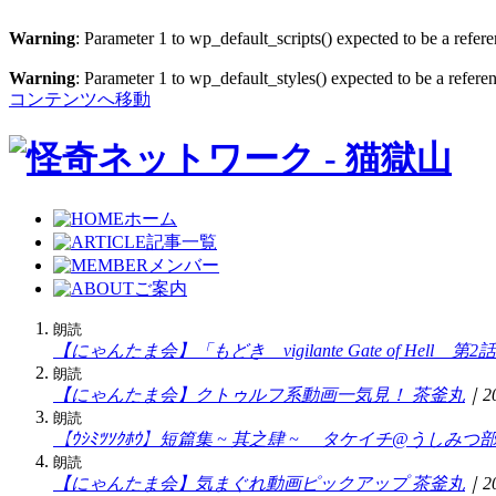
Warning
: Parameter 1 to wp_default_scripts() expected to be a refer
Warning
: Parameter 1 to wp_default_styles() expected to be a refere
コンテンツへ移動
ホーム
記事一覧
メンバー
ご案内
朗読
【にゃんたま会】「もどき vigilante Gate of Hell
朗読
【にゃんたま会】クトゥルフ系動画一気見！
茶釜丸
｜20
朗読
【ｳｼﾐﾂｿｸﾎｳ】短篇集 ~ 其之肆 ~
タケイチ@うしみつ
朗読
【にゃんたま会】気まぐれ動画ピックアップ
茶釜丸
｜20