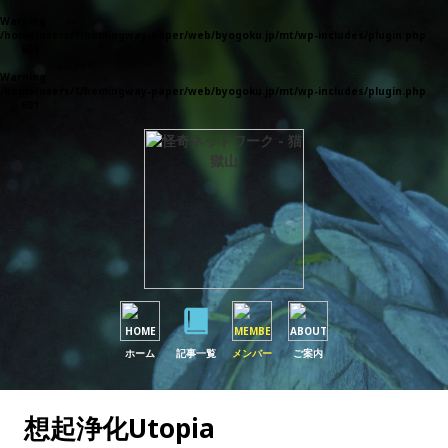
Warning
: Parameter 1 to wp_default_scripts() expected to be a reference, value given in
/home/users/1/hemingway-paper/web/byogoku.jp/mt/wp-includes/plugin.php
on
line
601
Warning
: Parameter 1 to wp_default_styles() expected to be a reference, value given in
/home/users/1/hemingway-paper/web/byogoku.jp/mt/wp-includes/plugin.php
on
line
601
ホーム
記事一覧
メンバー
ご案内
想起浄化Utopia