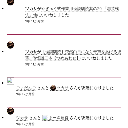
ツカサ
が
やぎゅう式作業用怪談朗読其の20 「怨荒残
仇」他
にいいねしました
9年 11か月前
ツカサ
が
【怪談朗読】突然白目になり奇声をあげる後
輩…他怪談二本【つめあわせ】
にいいねしました
9年 11か月前
ごまだんご
さんと
ツカサ
さんが友達になりました
9年 12か月前
ツカサ
さんと
まー＠運営
さんが友達になりました
9年 12か月前