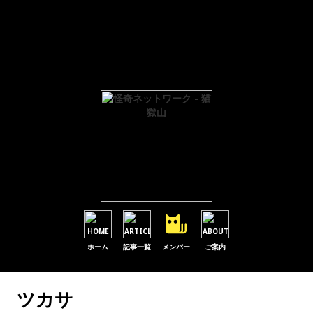
Warning
: Parameter 1 to wp_default_scripts() expected to be a reference, value given in
/home/users/1/hemingway-paper/web/byogoku.jp/mt/wp-includes/plugin.php
on
line
601
Warning
: Parameter 1 to wp_default_styles() expected to be a reference, value given in
/home/users/1/hemingway-paper/web/byogoku.jp/mt/wp-includes/plugin.php
on
line
601
ホーム
記事一覧
メンバー
ご案内
ツカサ