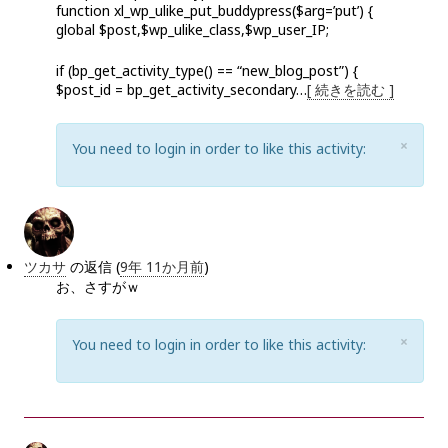
function xl_wp_ulike_put_buddypress($arg=’put’) {
global $post,$wp_ulike_class,$wp_user_IP;
if (bp_get_activity_type() == “new_blog_post”) {
$post_id = bp_get_activity_secondary…
[ 続きを読む ]
C
×
You need to login in order to like this activity:
L
O
S
E
ツカサ
の返信 (
9年 11か月前
)
お、さすがｗ
C
×
You need to login in order to like this activity:
L
O
S
E