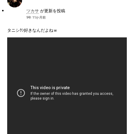
ツカサ
が更新を投稿
9年 11か月前
タニシｸﾝ好きなんだよねｗ