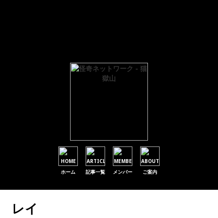
Warning
: Parameter 1 to wp_default_scripts() expected to be a reference, value given in
/home/users/1/hemingway-paper/web/byogoku.jp/mt/wp-includes/plugin.php
on
line
601
Warning
: Parameter 1 to wp_default_styles() expected to be a reference, value given in
/home/users/1/hemingway-paper/web/byogoku.jp/mt/wp-includes/plugin.php
on
line
601
ホーム
記事一覧
メンバー
ご案内
レイ