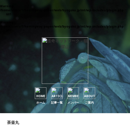
Warning
: Parameter 1 to wp_default_scripts() expected to be a reference, value given in
/home/users/1/hemingway-paper/web/byogoku.jp/mt/wp-includes/plugin.php
on
line
601
Warning
: Parameter 1 to wp_default_styles() expected to be a reference, value given in
/home/users/1/hemingway-paper/web/byogoku.jp/mt/wp-includes/plugin.php
on
line
601
ホーム
記事一覧
メンバー
ご案内
茶釜丸