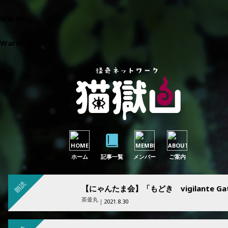
Warning
: Parameter 1 to wp_default_scripts() expected to be 
Warning
: Parameter 1 to wp_default_styles() expected to be a
ホーム
記事一覧
メンバー
ご案内
朗読
茶釜丸
｜2021.8.30