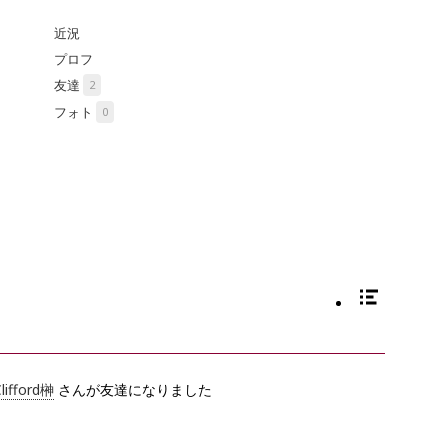
2
0
lifford榊
さんが友達になりました