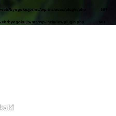
web/byogoku.jp/mt/wp-includes/plugin.php
on line
601
eb/byogoku.jp/mt/wp-includes/plugin.php
on line
601
kaki