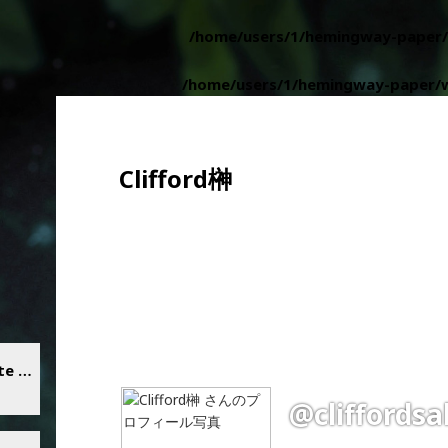
a reference, value given in
/home/users/1/hemingway-paper/
 reference, value given in
/home/users/1/hemingway-paper/w
Clifford榊
【にゃんたま会】「もどき vigilante Gate of Hell 第2話 混沌の迷宮」
@cliffordsa