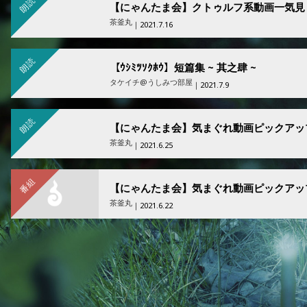
朗読
【にゃんたま会】クトゥルフ系動画一気見
茶釜丸
｜2021.7.16
朗読
【ｳｼﾐﾂｿｸﾎｳ】短篇集 ~ 其之肆 ~
タケイチ@うしみつ部屋
｜2021.7.9
朗読
【にゃんたま会】気まぐれ動画ピックアッ
茶釜丸
｜2021.6.25
番組
【にゃんたま会】気まぐれ動画ピックアッ
茶釜丸
｜2021.6.22