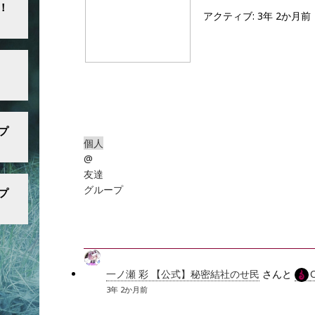
！
アクティブ: 3年 2か月前
プ
個人
@
友達
グループ
プ
一ノ瀬 彩 【公式】秘密結社のせ民
さんと
C
3年 2か月前