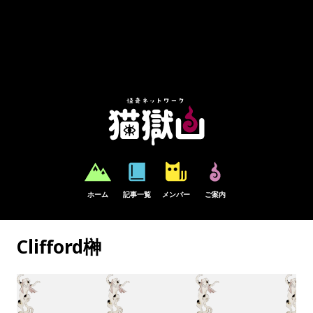
Warning
: Parameter 1 to wp_default_scripts() expected to be a reference, value given in
/home/users/1/hemingway-paper/web/byogoku.jp/mt/wp-includes/plugin.php
on
line
601
Warning
: Parameter 1 to wp_default_styles() expected to be a reference, value given in
/home/users/1/hemingway-paper/web/byogoku.jp/mt/wp-includes/plugin.php
on
line
601
ホーム
記事一覧
メンバー
ご案内
Clifford榊