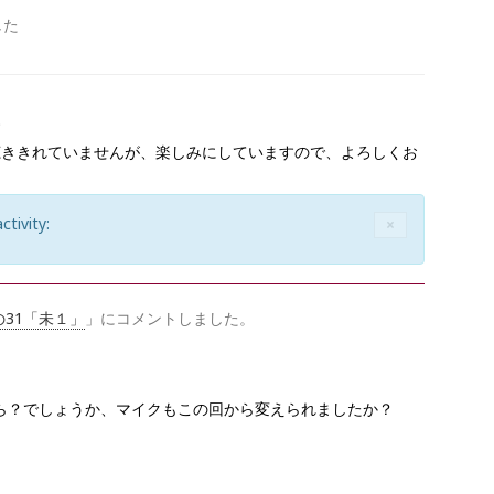
した
す
聴ききれていませんが、楽しみにしていますので、よろしくお
activity:
C
×
L
O
S
E
31「未１」
」にコメントしました。
ら？でしょうか、マイクもこの回から変えられましたか？