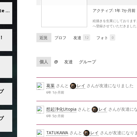
【にゃんたま会】「もどき vigilante Gate of Hell 第2話 混沌の迷宮」
アクティブ: 1年 7か月前
絵描きを生業にしております。
へ登録させていただきました
！
12
0
個人
@
友達
グループ
葛葉
さんと
レイ
さんが友達になりました
プ
6年 1か月前
想起浄化Utopia
さんと
レイ
さんが友達に
6年 5か月前
プ
TATUKAWA
さんと
レイ
さんが友達になり