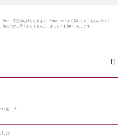
怖い・不思議な話しが好きで、Youtubeでよく耳にしたこちらのサイト
。絡むのは上手くありませんが、よろしくお願いいたします。
なりました
ました