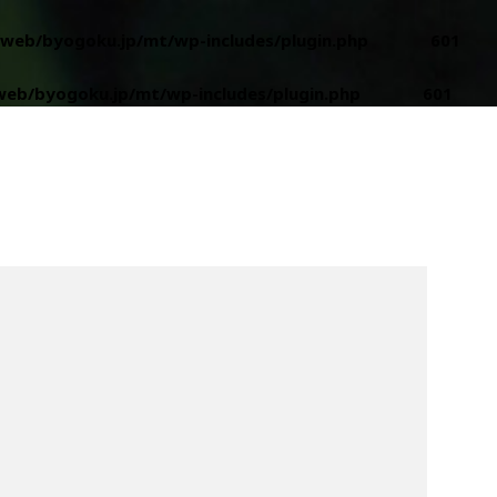
web/byogoku.jp/mt/wp-includes/plugin.php
on line
601
eb/byogoku.jp/mt/wp-includes/plugin.php
on line
601