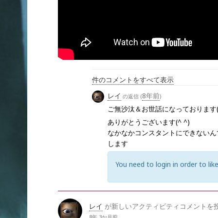
件のコメントをすべて表示
レイ
8年前
の返信 (
)
ご無沙汰＆お世話になっております(^
ありがとうございます(^ ^)
なかなかコンスタントにできないん
します
You need to login in order to like
レイ
が新しいアクティビティコメントを
8年 3か月前