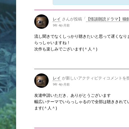
レイ
さんが投稿「
【怪談朗読ドラマ】猫飢餓
9年 4か月前
流し聞きでなくしっかり聴きたいと思って遅くなりま
らっしゃいますね！
次作も楽しみでございます(＾人＾)
レイ
が新しいアクティビティコメントを
9年 4か月前
友達申請いただき、ありがとうございます
幅広いテーマでいらっしゃるので全部は聴ききれて
ます(＾人＾)