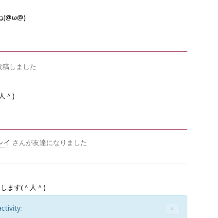
(@ω@)
投稿しました
人＾)
レイ
さんが友達になりました
します(＾人＾)
activity:
C
×
L