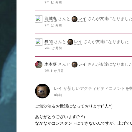
7年 1か月前
龍城丸
さんと
レイ
さんが友達になりまし
7年 6か月前
狭間
さんと
レイ
さんが友達になりました
7年 6か月前
木本葵
さんと
レイ
さんが友達になりまし
7年 11か月前
レイ
が新しいアクティビティコメントを
8年前
ご無沙汰＆お世話になっております(^人^)
ありがとうございます(^ ^)
なかなかコンスタントにできないんですが、上げて