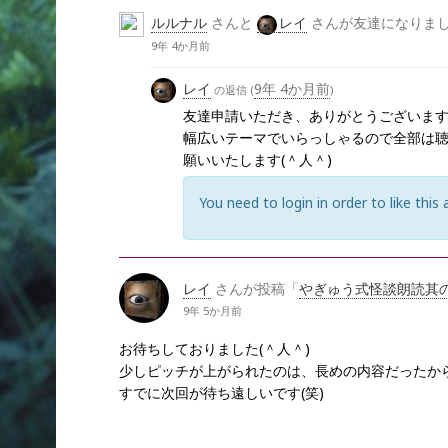
ルルナル
さんと
レイ
さんが友達になりま
9年 4か月前
レイ
9年 4か月前
の返信 (
)
友達申請いただき、ありがとうございま
幅広いテーマでいらっしゃるので全部は
願いいたします(＾人＾)
You need to login in order to like this 
レイ
さんが投稿「
やぎゅう式怪談朗読其の
9年 5か月前
お待ちしておりました(＾人＾)
少しピッチが上がられたのは、長めの内容だったか
すでに次回が待ち遠しいです(笑)