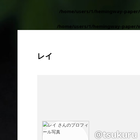
a reference, value given in
/home/users/1/hemingway-paper/
 reference, value given in
/home/users/1/hemingway-paper/w
レイ
@tsukuru