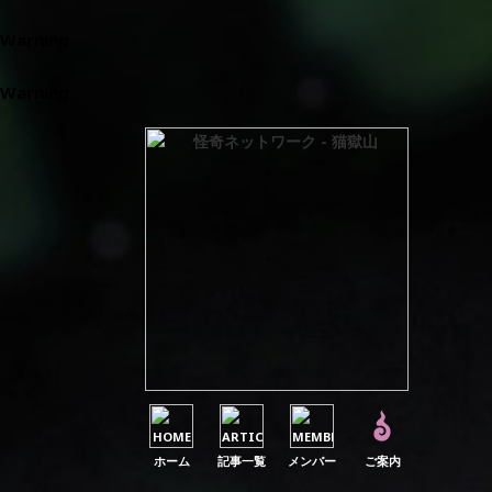
Warning
: Parameter 1 to wp_default_scripts() expected to be 
Warning
: Parameter 1 to wp_default_styles() expected to be a
ホーム
記事一覧
メンバー
ご案内