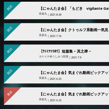
朗読
茶釜丸
｜2021.8.30
朗読
【にゃんたま会】クトゥルフ系動画一気見
茶釜丸
｜2021.7.16
朗読
【ｳｼﾐﾂｿｸﾎｳ】短篇集 ~ 其之肆 ~
タケイチ@うしみつ部屋
｜2021.7.9
朗読
【にゃんたま会】気まぐれ動画ピックアッ
茶釜丸
｜2021.6.25
番組
【にゃんたま会】気まぐれ動画ピックアッ
茶釜丸
｜2021.6.22