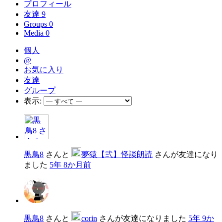
プロフィール
友達
9
Groups
0
Media
0
個人
@
お気に入り
友達
グループ
表示:
黒鳥8
さんと
夢猿【弐】怪談朗読
さんが友達になり
ました
5年 8か月前
黒鳥8
さんと
corin
さんが友達になりました
5年 9か