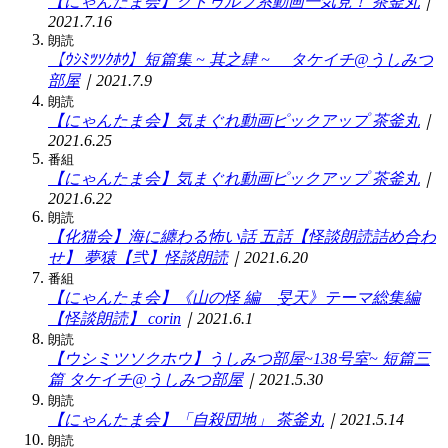
【にゃんたま会】クトゥルフ系動画一気見！
茶釜丸
｜
2021.7.16
朗読
【ｳｼﾐﾂｿｸﾎｳ】短篇集 ~ 其之肆 ~
タケイチ@うしみつ
部屋
｜2021.7.9
朗読
【にゃんたま会】気まぐれ動画ピックアップ
茶釜丸
｜
2021.6.25
番組
【にゃんたま会】気まぐれ動画ピックアップ
茶釜丸
｜
2021.6.22
朗読
【化猫会】海に纏わる怖い話 五話【怪談朗読詰め合わ
せ】
夢猿【弐】怪談朗読
｜2021.6.20
番組
【にゃんたま会】《山の怪 編 旻天》テーマ総集編
【怪談朗読】
corin
｜2021.6.1
朗読
【ウシミツソクホウ】うしみつ部屋~138号室~ 短篇三
篇
タケイチ@うしみつ部屋
｜2021.5.30
朗読
【にゃんたま会】「自殺団地」
茶釜丸
｜2021.5.14
朗読