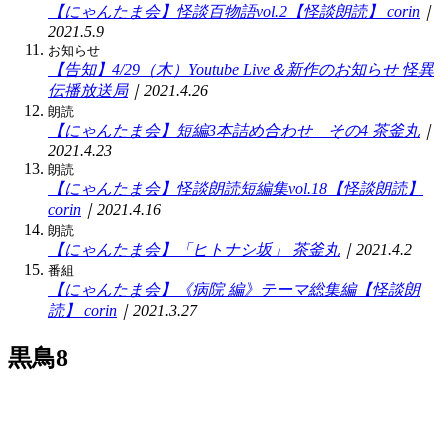
【にゃんたま会】怪談百物語vol.2【怪談朗読】
corin
｜
2021.5.9
お知らせ
【告知】4/29（木）Youtube Live＆新作のお知らせ
怪異
伝播放送局
｜2021.4.26
朗読
【にゃんたま会】短編3本詰め合わせ その4
茶釜丸
｜
2021.4.23
朗読
【にゃんたま会】怪談朗読短編集vol.18【怪談朗読】
corin
｜2021.4.16
朗読
【にゃんたま会】「ヒトナシ坂」
茶釜丸
｜2021.4.2
番組
【にゃんたま会】《病院 編》テーマ総集編【怪談朗
読】
corin
｜2021.3.27
黒鳥8