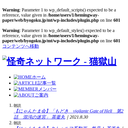
Warning
: Parameter 1 to wp_default_scripts() expected to be a
reference, value given in
/home/users/1/hemingway-
paper/web/byogoku.jp/mt/wp-includes/plugin.php
on line
601
Warning
: Parameter 1 to wp_default_styles() expected to be a
reference, value given in
/home/users/1/hemingway-
paper/web/byogoku.jp/mt/wp-includes/plugin.php
on line
601
コンテンツへ移動
ホーム
記事一覧
メンバー
ご案内
朗読
【にゃんたま会】「もどき vigilante Gate of Hell 第2
話 混沌の迷宮」
茶釜丸
｜2021.8.30
朗読