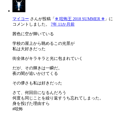
マイコー
さんが投稿「
✵ 呟怖王 2018 SUMMER ✵
」に
コメントしました。
7年 11か月前
茜色に空が輝いている
学校の屋上から眺めるこの光景が
私は大好きだった
街全体がキラキラと光に包まれていく
だが、その輝きは一瞬だ。
夜の闇が追いかけてくる
その儚さも私は好きだった
さて、何回目になるんだろう
何度も同じことを繰り返すうち忘れてしまった。
身を投げた理由すら
#呟怖