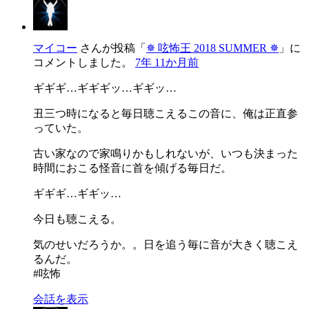
マイコー
さんが投稿「
✵ 呟怖王 2018 SUMMER ✵
」に
コメントしました。
7年 11か月前
ギギギ…ギギギッ…ギギッ…
丑三つ時になると毎日聴こえるこの音に、俺は正直参
っていた。
古い家なので家鳴りかもしれないが、いつも決まった
時間におこる怪音に首を傾げる毎日だ。
ギギギ…ギギッ…
今日も聴こえる。
気のせいだろうか。。日を追う毎に音が大きく聴こえ
るんだ。
#呟怖
会話を表示