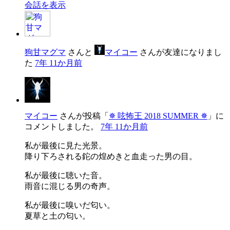
会話を表示
狗甘マグマ
さんと
マイコー
さんが友達になりまし
た
7年 11か月前
マイコー
さんが投稿「
✵ 呟怖王 2018 SUMMER ✵
」に
コメントしました。
7年 11か月前
私が最後に見た光景。
降り下ろされる鉈の煌めきと血走った男の目。
私が最後に聴いた音。
雨音に混じる男の奇声。
私が最後に嗅いだ匂い。
夏草と土の匂い。