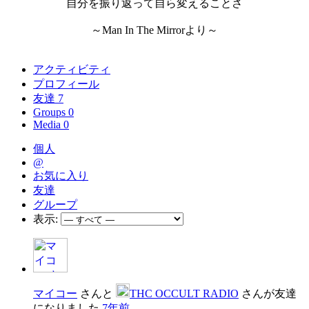
自分を振り返って自ら変えることさ
～Man In The Mirrorより～
アクティビティ
プロフィール
友達
7
Groups
0
Media
0
個人
@
お気に入り
友達
グループ
表示:
マイコー
さんと
THC OCCULT RADIO
さんが友達
になりました
7年前