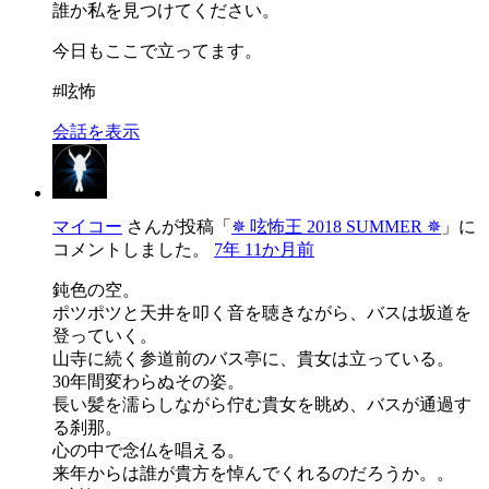
誰か私を見つけてください。
今日もここで立ってます。
#呟怖
会話を表示
マイコー
さんが投稿「
✵ 呟怖王 2018 SUMMER ✵
」に
コメントしました。
7年 11か月前
鈍色の空。
ポツポツと天井を叩く音を聴きながら、バスは坂道を
登っていく。
山寺に続く参道前のバス亭に、貴女は立っている。
30年間変わらぬその姿。
長い髪を濡らしながら佇む貴女を眺め、バスが通過す
る刹那。
心の中で念仏を唱える。
来年からは誰が貴方を悼んでくれるのだろうか。。