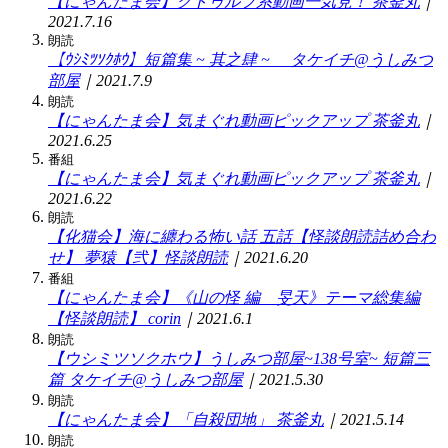
【にゃんたま会】クトゥルフ系動画一気見！
茶釜丸
｜
2021.7.16
朗読
【ｳｼﾐﾂｿｸﾎｳ】短篇集 ~ 其之肆 ~
タケイチ@うしみつ
部屋
｜2021.7.9
朗読
【にゃんたま会】気まぐれ動画ピックアップ
茶釜丸
｜
2021.6.25
番組
【にゃんたま会】気まぐれ動画ピックアップ
茶釜丸
｜
2021.6.22
朗読
【化猫会】海に纏わる怖い話 五話【怪談朗読詰め合わ
せ】
夢猿【弐】怪談朗読
｜2021.6.20
番組
【にゃんたま会】《山の怪 編 旻天》テーマ総集編
【怪談朗読】
corin
｜2021.6.1
朗読
【ウシミツソクホウ】うしみつ部屋~138号室~ 短篇三
篇
タケイチ@うしみつ部屋
｜2021.5.30
朗読
【にゃんたま会】「自殺団地」
茶釜丸
｜2021.5.14
朗読