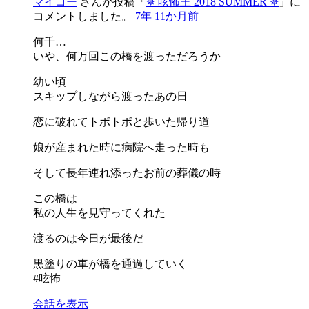
マイコー
さんが投稿「
✵ 呟怖王 2018 SUMMER ✵
」に
コメントしました。
7年 11か月前
何千…
いや、何万回この橋を渡っただろうか
幼い頃
スキップしながら渡ったあの日
恋に破れてトボトボと歩いた帰り道
娘が産まれた時に病院へ走った時も
そして長年連れ添ったお前の葬儀の時
この橋は
私の人生を見守ってくれた
渡るのは今日が最後だ
黒塗りの車が橋を通過していく
#呟怖
会話を表示