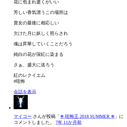
花に包まれ逝くがいい
芳しい香気漂うこの場所は
貴女の最後に相応しい
欠けた月に妖しく照らされ
魂は昇華していくことだろう
純白の花が深紅に染まる
さぁ、盛大に送ろう
紅のレクイエム
#呟怖
会話を表示
マイコー
さんが投稿「
✵ 呟怖王 2018 SUMMER ✵
」に
コメントしました。
7年 11か月前