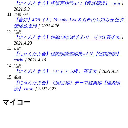
【にゃんたま会】怪談百物語vol.2【怪談朗読】
corin
｜
2021.5.9
お知らせ
【告知】4/29（木）Youtube Live＆新作のお知らせ
怪異
伝播放送局
｜2021.4.26
朗読
【にゃんたま会】短編3本詰め合わせ その4
茶釜丸
｜
2021.4.23
朗読
【にゃんたま会】怪談朗読短編集vol.18【怪談朗読】
corin
｜2021.4.16
朗読
【にゃんたま会】「ヒトナシ坂」
茶釜丸
｜2021.4.2
番組
【にゃんたま会】《病院 編》テーマ総集編【怪談朗
読】
corin
｜2021.3.27
マイコー