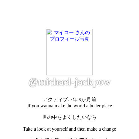
@michael-jackpow
アクティブ: 7年 9か月前
If you wanna make the world a better place
世の中をよくしたいなら
Take a look at yourself and then make a change