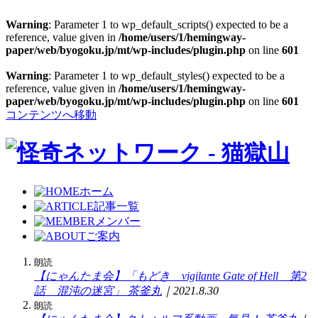
Warning
: Parameter 1 to wp_default_scripts() expected to be a
reference, value given in
/home/users/1/hemingway-
paper/web/byogoku.jp/mt/wp-includes/plugin.php
on line
601
Warning
: Parameter 1 to wp_default_styles() expected to be a
reference, value given in
/home/users/1/hemingway-
paper/web/byogoku.jp/mt/wp-includes/plugin.php
on line
601
コンテンツへ移動
ホーム
記事一覧
メンバー
ご案内
朗読
【にゃんたま会】「もどき vigilante Gate of Hell 第2
話 混沌の迷宮」
茶釜丸
｜2021.8.30
朗読