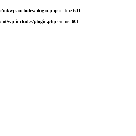
/mt/wp-includes/plugin.php
on line
601
/mt/wp-includes/plugin.php
on line
601