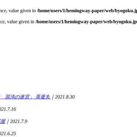
ence, value given in
/home/users/1/hemingway-paper/web/byogoku.jp
nce, value given in
/home/users/1/hemingway-paper/web/byogoku.jp
 第2話 混沌の迷宮」
茶釜丸
｜2021.8.30
21.7.16
部屋
｜2021.7.9
21.6.25