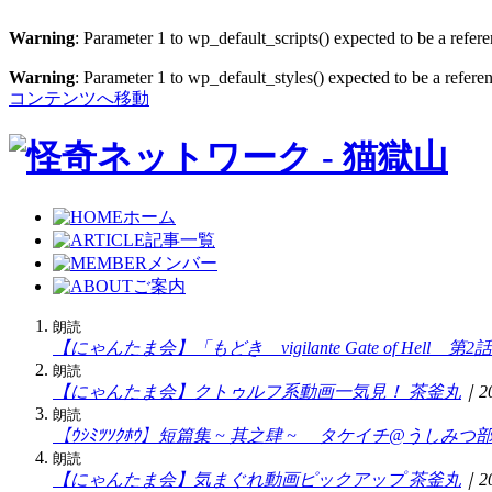
Warning
: Parameter 1 to wp_default_scripts() expected to be a refer
Warning
: Parameter 1 to wp_default_styles() expected to be a refere
コンテンツへ移動
ホーム
記事一覧
メンバー
ご案内
朗読
【にゃんたま会】「もどき vigilante Gate of Hell
朗読
【にゃんたま会】クトゥルフ系動画一気見！
茶釜丸
｜20
朗読
【ｳｼﾐﾂｿｸﾎｳ】短篇集 ~ 其之肆 ~
タケイチ@うしみつ
朗読
【にゃんたま会】気まぐれ動画ピックアップ
茶釜丸
｜20