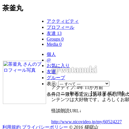
茶釜丸
アクティビティ
プロフィール
友達
13
Groups
0
Media
0
個人
@
お気に入り
@watanuki
友達
グループ
表示:
アクティブ: 4年 11か月前
ニコニコ動画で、【怪談屋 狐狗狸】
条件に一致する近況はありません。別
ンテンツは大好物です。よろしくお
怪談朗読URL↓
http://www.nicovideo.jp/my/60524227
利用規約
プライバシーポリシー
© 2016 猫獄山