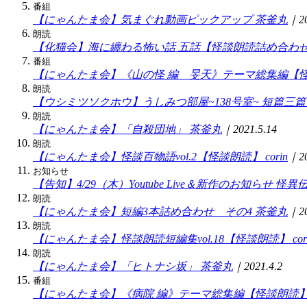
番組
【にゃんたま会】気まぐれ動画ピックアップ
茶釜丸
｜20
朗読
【化猫会】海に纏わる怖い話 五話【怪談朗読詰め合わ
番組
【にゃんたま会】《山の怪 編 旻天》テーマ総集編【
朗読
【ウシミツソクホウ】うしみつ部屋~138号室~ 短篇三篇
朗読
【にゃんたま会】「自殺団地」
茶釜丸
｜2021.5.14
朗読
【にゃんたま会】怪談百物語vol.2【怪談朗読】
corin
｜20
お知らせ
【告知】4/29（木）Youtube Live＆新作のお知らせ
怪異
朗読
【にゃんたま会】短編3本詰め合わせ その4
茶釜丸
｜20
朗読
【にゃんたま会】怪談朗読短編集vol.18【怪談朗読】
cor
朗読
【にゃんたま会】「ヒトナシ坂」
茶釜丸
｜2021.4.2
番組
【にゃんたま会】《病院 編》テーマ総集編【怪談朗読